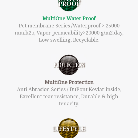
MultiOne Water Proof
Pet membrane Series /Waterproof > 25000
mm.h2o, Vapor permeability>20000 g/m2.day,
Low swelling, Recyclable.
MultiOne Protection
Anti Abrasion Series / DuPont Kevlar inside,
Excellent tear resistance, Durable & high
tenacity.