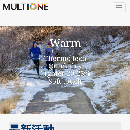
Togg
navig
Warm
Thermo tech
Quick dry
Lighter 20-25%
Soft touch
最新活動